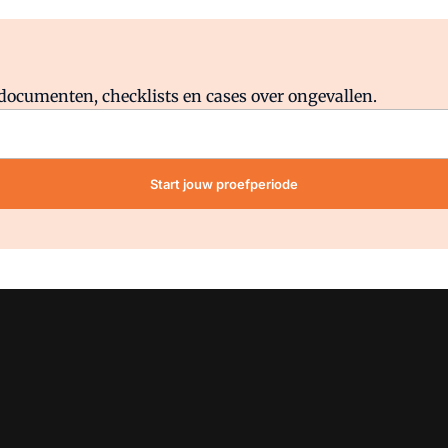
Al abonnee?
Log direct in.
lddocumenten, checklists en cases over ongevallen.
Start jouw proefperiode