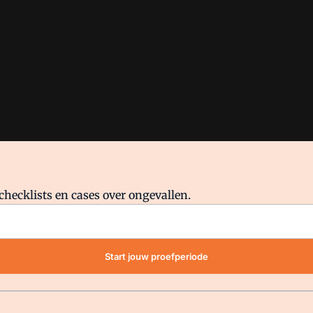
checklists en cases over ongevallen.
waar VMN media voor staat. Op gebruik van deze site zijn de volge
Start jouw proefperiode