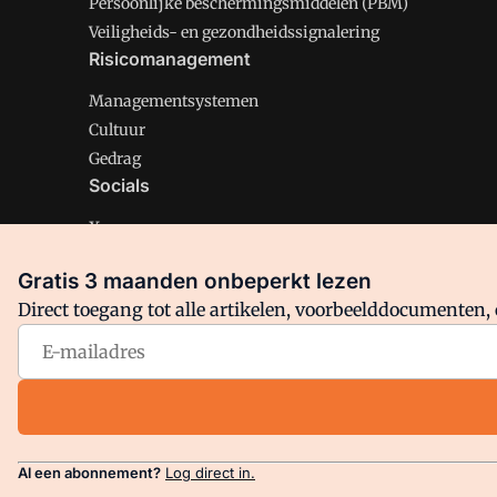
Persoonlijke beschermingsmiddelen (PBM)
Veiligheids- en gezondheidssignalering
Risicomanagement
Managementsystemen
Cultuur
Gedrag
Socials
X
LinkedIn
Gratis 3 maanden onbeperkt lezen
Facebook
Direct toegang tot alle artikelen, voorbeelddocumenten, 
Arbo is onderdeel van VMN media. Lees in
ons manifest
en
Privacy en Cookie beleid
|
Privacy instellingen
Al een abonnement?
Log direct in.