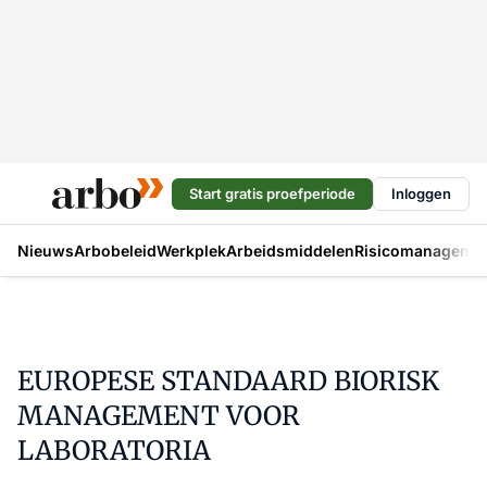
Start gratis proefperiode
Inloggen
Nieuws
Arbobeleid
Werkplek
Arbeidsmiddelen
Risicomanageme
EUROPESE STANDAARD BIORISK
MANAGEMENT VOOR
LABORATORIA