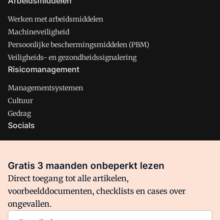
Arbeidsmiddelen
Werken met arbeidsmiddelen
Machineveiligheid
Persoonlijke beschermingsmiddelen (PBM)
Veiligheids- en gezondheidssignalering
Risicomanagement
Managementsystemen
Cultuur
Gedrag
Socials
X
LinkedIn
Gratis 3 maanden onbeperkt lezen
Facebook
Direct toegang tot alle artikelen,
voorbeelddocumenten, checklists en cases over
ongevallen.
Arbo is onderdeel van VMN media. Lees in
ons manifest
waar