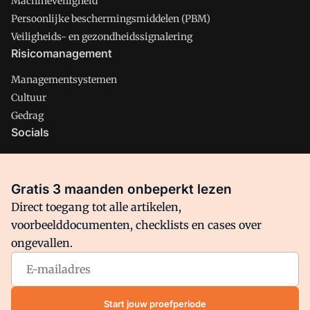
Machineveiligheid
Persoonlijke beschermingsmiddelen (PBM)
Veiligheids- en gezondheidssignalering
Risicomanagement
Managementsystemen
Cultuur
Gedrag
Socials
X
LinkedIn
Gratis 3 maanden onbeperkt lezen
Facebook
Direct toegang tot alle artikelen,
voorbeelddocumenten, checklists en cases over
ongevallen.
Arbo is onderdeel van VMN media. Lees in
ons manifest
waar
VMN media voor staat. Op gebruik van deze site zijn de
volgende regelingen van toepassing:
Algemene Voorwaarden
Start jouw proefperiode
en
Privacy en Cookie beleid
|
Privacy instellingen