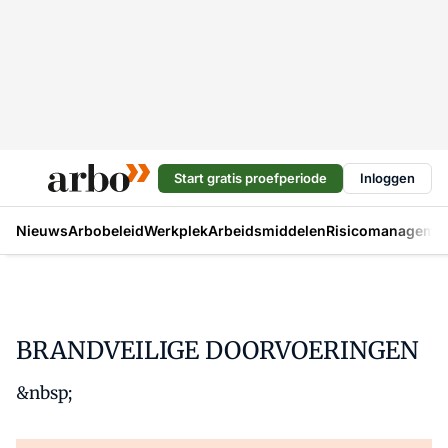
Start gratis proefperiode
Inloggen
Nieuws
Arbobeleid
Werkplek
Arbeidsmiddelen
Risicomanageme
BRANDVEILIGE DOORVOERINGEN
&nbsp;