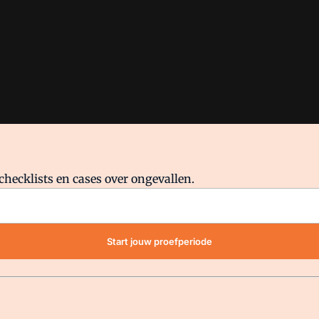
checklists en cases over ongevallen.
waar VMN media voor staat. Op gebruik van deze site zijn de volge
Start jouw proefperiode