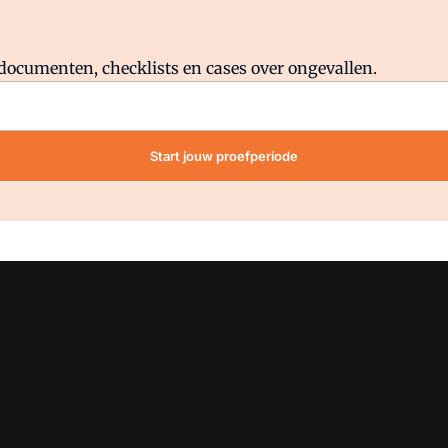
Al abonnee?
Log direct in.
lddocumenten, checklists en cases over ongevallen.
Start jouw proefperiode