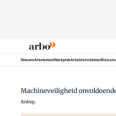
Nieuws
Arbobeleid
Werkplek
Arbeidsmiddelen
Risicom
Machineveiligheid onvoldoend
&nbsp;