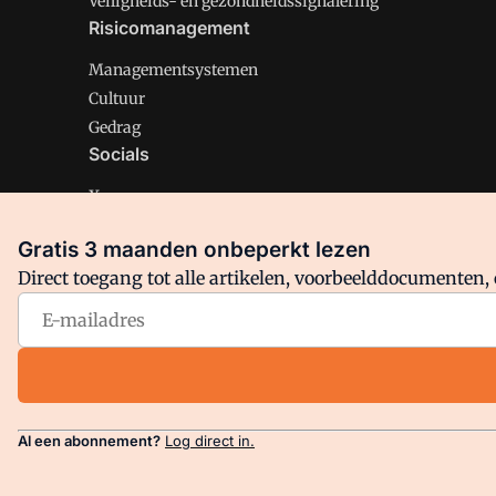
Veiligheids- en gezondheidssignalering
Risicomanagement
Managementsystemen
Cultuur
Gedrag
Socials
X
LinkedIn
Gratis 3 maanden onbeperkt lezen
Facebook
Direct toegang tot alle artikelen, voorbeelddocumenten, 
Arbo is onderdeel van VMN media. Lees in
ons manifest
en
Privacy en Cookie beleid
|
Privacy instellingen
Al een abonnement?
Log direct in.