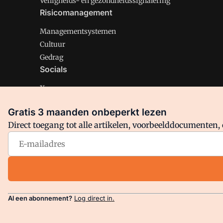
Veiligheids- en gezondheidssignalering
Risicomanagement
Managementsystemen
Cultuur
Gedrag
Socials
X
LinkedIn
Gratis 3 maanden onbeperkt lezen
Facebook
Direct toegang tot alle artikelen, voorbeelddocumenten, 
Arbo is onderdeel van VMN media. Lees in
ons manifest
en
Privacy en Cookie beleid
|
Privacy instellingen
Al een abonnement?
Log direct in.