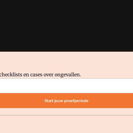
checklists en cases over ongevallen.
waar VMN media voor staat. Op gebruik van deze site zijn de volge
Start jouw proefperiode