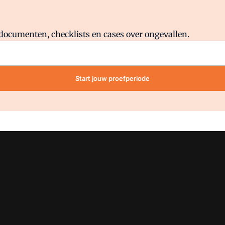
Al abonnee?
Log direct in.
lddocumenten, checklists en cases over ongevallen.
Start jouw proefperiode