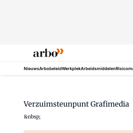
Nieuws
Arbobeleid
Werkplek
Arbeidsmiddelen
Risicom
Verzuimsteunpunt Grafimedia
&nbsp;