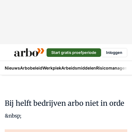
Start gratis proefperiode
Inloggen
Nieuws
Arbobeleid
Werkplek
Arbeidsmiddelen
Risicomanageme
Bij helft bedrijven arbo niet in orde
&nbsp;