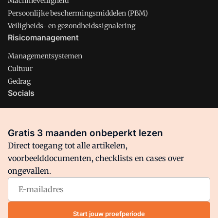
Machineveiligheid
Persoonlijke beschermingsmiddelen (PBM)
Veiligheids- en gezondheidssignalering
Risicomanagement
Managementsystemen
Cultuur
Gedrag
Socials
X
LinkedIn
Gratis 3 maanden onbeperkt lezen
Facebook
Direct toegang tot alle artikelen,
voorbeelddocumenten, checklists en cases over
ongevallen.
Arbo is onderdeel van VMN media. Lees in
ons manifest
waar
VMN media voor staat. Op gebruik van deze site zijn de
volgende regelingen van toepassing:
Algemene Voorwaarden
Start jouw proefperiode
en
Privacy en Cookie beleid
|
Privacy instellingen