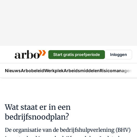
Start gratis proefperiode
Inloggen
Nieuws
Arbobeleid
Werkplek
Arbeidsmiddelen
Risicomanageme
Wat staat er in een
bedrijfsnoodplan?
De organisatie van de bedrijfshulpverlening (BHV)