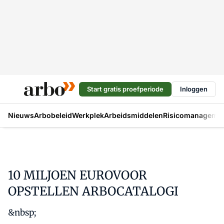
Start gratis proefperiode
Inloggen
Nieuws
Arbobeleid
Werkplek
Arbeidsmiddelen
Risicomanageme
10 MILJOEN EUROVOOR
OPSTELLEN ARBOCATALOGI
&nbsp;