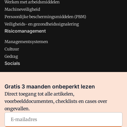
Werken met arbeidsmiddelen
Machineveiligheid
Persoonlijke beschermingsmiddelen (PBM)
Veiligheids- en gezondheidssignalering
Risicomanagement
Managementsystemen
Cultuur
Gedrag
Socials
X
LinkedIn
Gratis 3 maanden onbeperkt lezen
Facebook
Direct toegang tot alle artikelen,
voorbeelddocumenten, checklists en cases over
ongevallen.
Arbo is onderdeel van VMN media. Lees in
ons manifest
waar
VMN media voor staat. Op gebruik van deze site zijn de