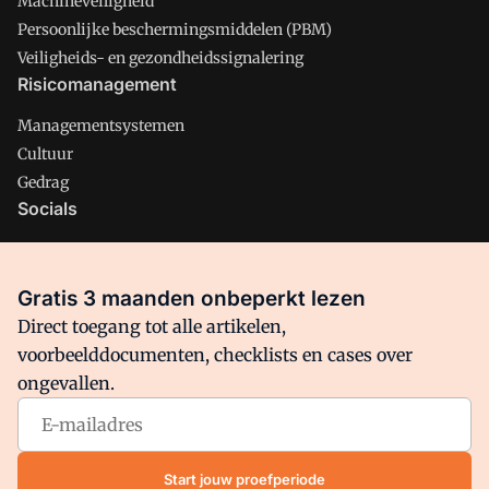
Machineveiligheid
Persoonlijke beschermingsmiddelen (PBM)
Veiligheids- en gezondheidssignalering
Risicomanagement
Managementsystemen
Cultuur
Gedrag
Socials
X
LinkedIn
Gratis 3 maanden onbeperkt lezen
Facebook
Direct toegang tot alle artikelen,
voorbeelddocumenten, checklists en cases over
ongevallen.
Arbo is onderdeel van VMN media. Lees in
ons manifest
waar
VMN media voor staat. Op gebruik van deze site zijn de
volgende regelingen van toepassing:
Algemene Voorwaarden
Start jouw proefperiode
en
Privacy en Cookie beleid
|
Privacy instellingen