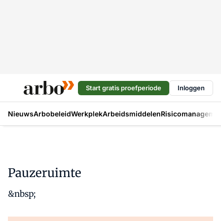
Start gratis proefperiode
Inloggen
Nieuws
Arbobeleid
Werkplek
Arbeidsmiddelen
Risicomanageme
Pauzeruimte
&nbsp;