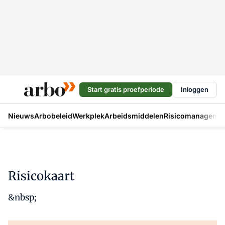
Start gratis proefperiode
Inloggen
Nieuws
Arbobeleid
Werkplek
Arbeidsmiddelen
Risicomanageme
Risicokaart
&nbsp;