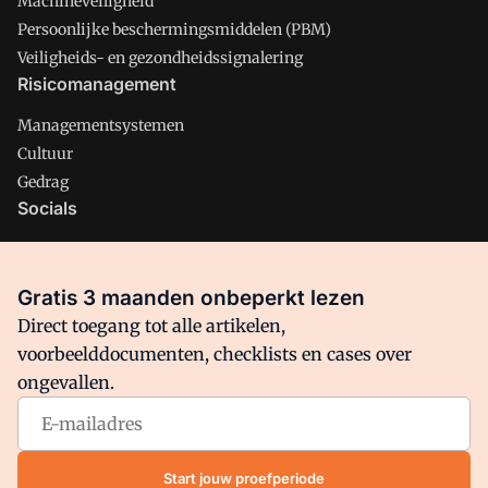
Machineveiligheid
Persoonlijke beschermingsmiddelen (PBM)
Veiligheids- en gezondheidssignalering
Risicomanagement
Managementsystemen
Cultuur
Gedrag
Socials
X
LinkedIn
Gratis 3 maanden onbeperkt lezen
Facebook
Direct toegang tot alle artikelen,
voorbeelddocumenten, checklists en cases over
ongevallen.
Arbo is onderdeel van VMN media. Lees in
ons manifest
waar
VMN media voor staat. Op gebruik van deze site zijn de
volgende regelingen van toepassing:
Algemene Voorwaarden
Start jouw proefperiode
en
Privacy en Cookie beleid
|
Privacy instellingen