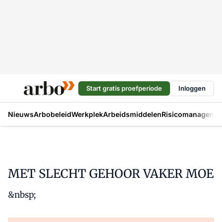
Start gratis proefperiode
Inloggen
Nieuws
Arbobeleid
Werkplek
Arbeidsmiddelen
Risicomanageme
MET SLECHT GEHOOR VAKER MOE
&nbsp;