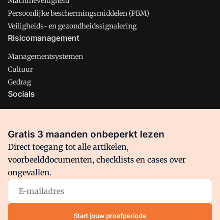
Machineveiligheid
Persoonlijke beschermingsmiddelen (PBM)
Veiligheids- en gezondheidssignalering
Risicomanagement
Managementsystemen
Cultuur
Gedrag
Socials
X
LinkedIn
Gratis 3 maanden onbeperkt lezen
Facebook
Direct toegang tot alle artikelen,
voorbeelddocumenten, checklists en cases over
ongevallen.
Arbo is onderdeel van VMN media. Lees in
ons manifest
waar
VMN media voor staat. Op gebruik van deze site zijn de
volgende regelingen van toepassing:
Algemene Voorwaarden
Start jouw proefperiode
en
Privacy en Cookie beleid
|
Privacy instellingen