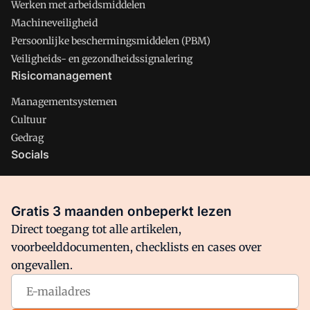
Werken met arbeidsmiddelen
Machineveiligheid
Persoonlijke beschermingsmiddelen (PBM)
Veiligheids- en gezondheidssignalering
Risicomanagement
Managementsystemen
Cultuur
Gedrag
Socials
X
LinkedIn
Gratis 3 maanden onbeperkt lezen
Facebook
Direct toegang tot alle artikelen,
voorbeelddocumenten, checklists en cases over
ongevallen.
Arbo is onderdeel van VMN media. Lees in
ons manifest
waar
VMN media voor staat. Op gebruik van deze site zijn de