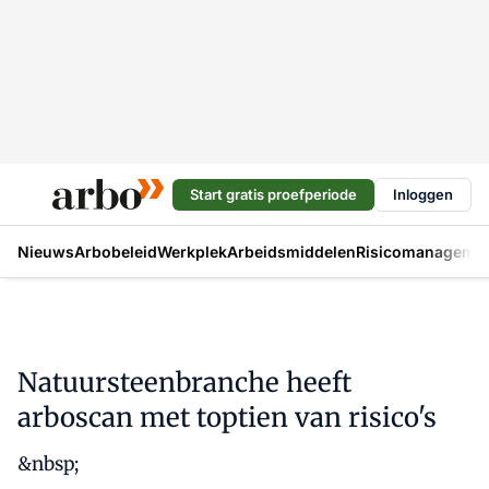
Start gratis proefperiode
Inloggen
Nieuws
Arbobeleid
Werkplek
Arbeidsmiddelen
Risicomanageme
Natuursteenbranche heeft
arboscan met toptien van risico's
&nbsp;