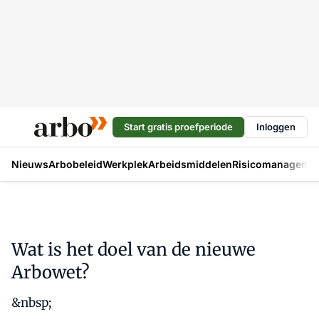
Start gratis proefperiode
Inloggen
Nieuws
Arbobeleid
Werkplek
Arbeidsmiddelen
Risicomanageme
Wat is het doel van de nieuwe
Arbowet?
&nbsp;