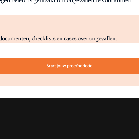
gen beleid is gemaakt om ongevallen te voorkomen.
Al abonnee?
Log direct in.
lddocumenten, checklists en cases over ongevallen.
Start jouw proefperiode