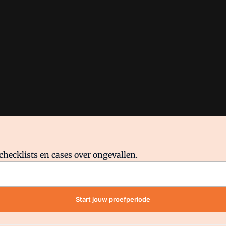
checklists en cases over ongevallen.
waar VMN media voor staat. Op gebruik van deze site zijn de volge
Start jouw proefperiode