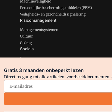
Machineveiligheid
Persoonlijke beschermingsmiddelen (PBM)
Veiligheids- en gezondheidssignalering
Risicomanagement
Managementsystemen
Cultuur
Gedrag
Socials
X
LinkedIn
Gratis 3 maanden onbeperkt lezen
Facebook
Direct toegang tot alle artikelen, voorbeelddocumenten, 
Arbo is onderdeel van VMN media. Lees in
ons manifest
en
Privacy en Cookie beleid
|
Privacy instellingen