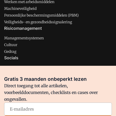
Werken met arbeidsmiddelen
Machineveiligheid
Persoonlijke beschermingsmiddelen (PBM)
Veiligheids- en gezondheidssignalering
Risicomanagement
Managementsystemen
Cultuur
Gedrag
Socials
X
LinkedIn
Gratis 3 maanden onbeperkt lezen
Facebook
Direct toegang tot alle artikelen,
voorbeelddocumenten, checklists en cases over
ongevallen.
Arbo is onderdeel van VMN media. Lees in
ons manifest
waar
VMN media voor staat. Op gebruik van deze site zijn de