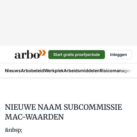
Start gratis proefperiode
Inloggen
Nieuws
Arbobeleid
Werkplek
Arbeidsmiddelen
Risicomanageme
NIEUWE NAAM SUBCOMMISSIE
MAC-WAARDEN
&nbsp;