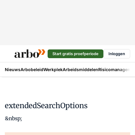
Start gratis proefperiode
Inloggen
Nieuws
Arbobeleid
Werkplek
Arbeidsmiddelen
Risicomanageme
extendedSearchOptions
&nbsp;