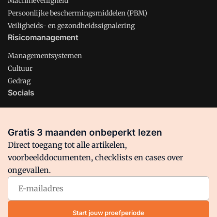
Machineveiligheid
Persoonlijke beschermingsmiddelen (PBM)
Veiligheids- en gezondheidssignalering
Risicomanagement
Managementsystemen
Cultuur
Gedrag
Socials
X
LinkedIn
Gratis 3 maanden onbeperkt lezen
Facebook
Direct toegang tot alle artikelen,
voorbeelddocumenten, checklists en cases over
ongevallen.
Arbo is onderdeel van VMN media. Lees in
ons manifest
waar
VMN media voor staat. Op gebruik van deze site zijn de
volgende regelingen van toepassing:
Algemene Voorwaarden
Start jouw proefperiode
en
Privacy en Cookie beleid
|
Privacy instellingen