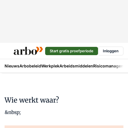
Start gratis proefperiode
Inloggen
Nieuws
Arbobeleid
Werkplek
Arbeidsmiddelen
Risicomanageme
Wie werkt waar?
&nbsp;