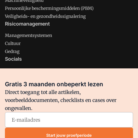
Machineveiligheid
Persoonlijke beschermingsmiddelen (PBM)
Veiligheids- en gezondheidssignalering
Risicomanagement
Managementsystemen
Cultuur
Gedrag
Socials
X
LinkedIn
Gratis 3 maanden onbeperkt lezen
Facebook
Direct toegang tot alle artikelen,
voorbeelddocumenten, checklists en cases over
ongevallen.
Arbo is onderdeel van VMN media. Lees in
ons manifest
waar
VMN media voor staat. Op gebruik van deze site zijn de
volgende regelingen van toepassing:
Algemene Voorwaarden
Start jouw proefperiode
en
Privacy en Cookie beleid
|
Privacy instellingen