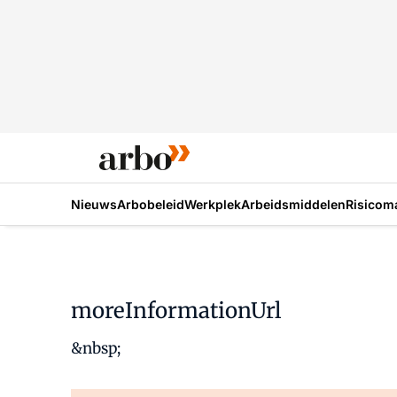
Nieuws
Arbobeleid
Werkplek
Arbeidsmiddelen
Risicom
moreInformationUrl
&nbsp;