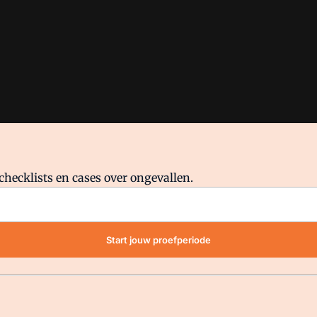
checklists en cases over ongevallen.
waar VMN media voor staat. Op gebruik van deze site zijn de volge
Start jouw proefperiode