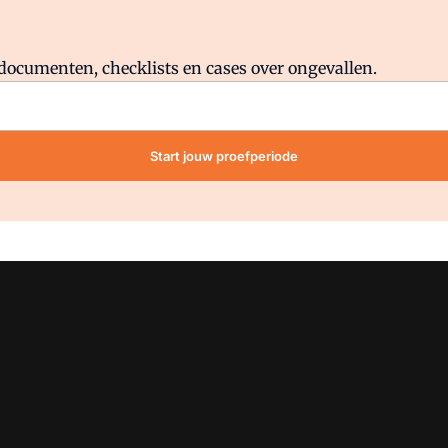
Al abonnee?
Log direct in.
lddocumenten, checklists en cases over ongevallen.
Start jouw proefperiode