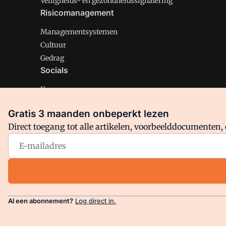
Veiligheids- en gezondheidssignalering
Risicomanagement
Managementsystemen
Cultuur
Gedrag
Socials
X
LinkedIn
Gratis 3 maanden onbeperkt lezen
Facebook
Direct toegang tot alle artikelen, voorbeelddocumenten, 
Arbo is onderdeel van VMN media. Lees in
ons manifest
en
Privacy en Cookie beleid
|
Privacy instellingen
Al een abonnement?
Log direct in.