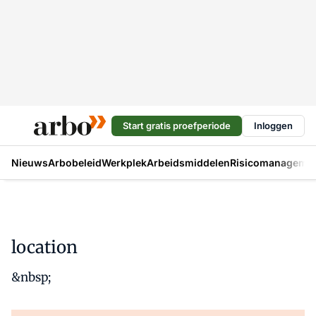
Start gratis proefperiode
Inloggen
Nieuws
Arbobeleid
Werkplek
Arbeidsmiddelen
Risicomanageme
location
&nbsp;