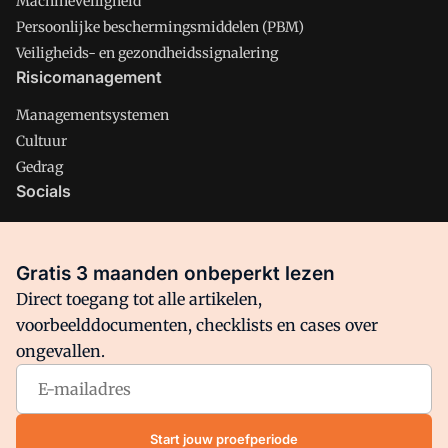
Machineveiligheid
Persoonlijke beschermingsmiddelen (PBM)
Veiligheids- en gezondheidssignalering
Risicomanagement
Managementsystemen
Cultuur
Gedrag
Socials
X
LinkedIn
Gratis 3 maanden onbeperkt lezen
Facebook
Direct toegang tot alle artikelen,
voorbeelddocumenten, checklists en cases over
ongevallen.
Arbo is onderdeel van VMN media. Lees in
ons manifest
waar
VMN media voor staat. Op gebruik van deze site zijn de
volgende regelingen van toepassing:
Algemene Voorwaarden
Start jouw proefperiode
en
Privacy en Cookie beleid
|
Privacy instellingen