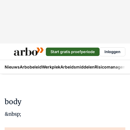
Start gratis proefperiode
Inloggen
Nieuws
Arbobeleid
Werkplek
Arbeidsmiddelen
Risicomanageme
body
&nbsp;