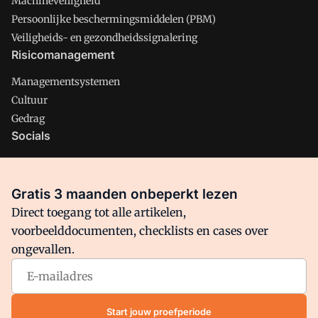
Machineveiligheid
Persoonlijke beschermingsmiddelen (PBM)
Veiligheids- en gezondheidssignalering
Risicomanagement
Managementsystemen
Cultuur
Gedrag
Socials
X
LinkedIn
Gratis 3 maanden onbeperkt lezen
Facebook
Direct toegang tot alle artikelen,
voorbeelddocumenten, checklists en cases over
ongevallen.
Arbo is onderdeel van VMN media. Lees in
ons manifest
waar
VMN media voor staat. Op gebruik van deze site zijn de
volgende regelingen van toepassing:
Algemene Voorwaarden
Start jouw proefperiode
en
Privacy en Cookie beleid
|
Privacy instellingen