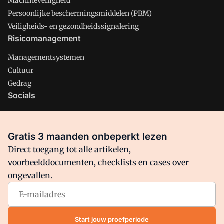
Machineveiligheid
Persoonlijke beschermingsmiddelen (PBM)
Veiligheids- en gezondheidssignalering
Risicomanagement
Managementsystemen
Cultuur
Gedrag
Socials
X
LinkedIn
Gratis 3 maanden onbeperkt lezen
Facebook
Direct toegang tot alle artikelen,
voorbeelddocumenten, checklists en cases over
ongevallen.
Arbo is onderdeel van VMN media. Lees in
ons manifest
waar
VMN media voor staat. Op gebruik van deze site zijn de
volgende regelingen van toepassing:
Algemene Voorwaarden
Start jouw proefperiode
en
Privacy en Cookie beleid
|
Privacy instellingen