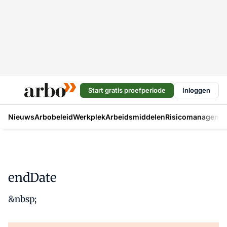
Start gratis proefperiode
Inloggen
Nieuws
Arbobeleid
Werkplek
Arbeidsmiddelen
Risicomanageme
endDate
&nbsp;