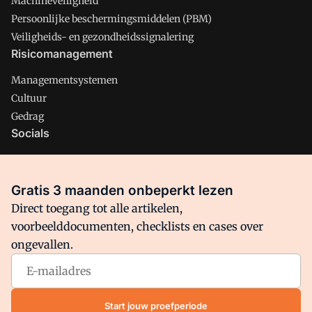
Machineveiligheid
Persoonlijke beschermingsmiddelen (PBM)
Veiligheids- en gezondheidssignalering
Risicomanagement
Managementsystemen
Cultuur
Gedrag
Socials
X
LinkedIn
Gratis 3 maanden onbeperkt lezen
Facebook
Direct toegang tot alle artikelen,
voorbeelddocumenten, checklists en cases over
ongevallen.
Arbo is onderdeel van VMN media. Lees in
ons manifest
waar
VMN media voor staat. Op gebruik van deze site zijn de
volgende regelingen van toepassing:
Algemene Voorwaarden
Start jouw proefperiode
en
Privacy en Cookie beleid
|
Privacy instellingen