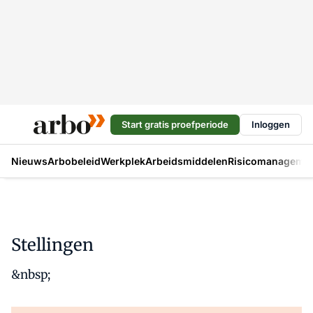
Start gratis proefperiode
Inloggen
Nieuws
Arbobeleid
Werkplek
Arbeidsmiddelen
Risicomanageme
Stellingen
&nbsp;