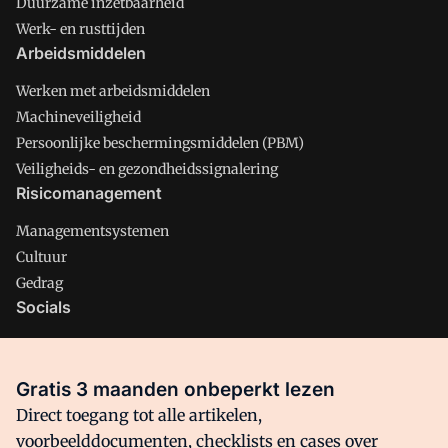
Duurzame inzetbaarheid
Werk- en rusttijden
Arbeidsmiddelen
Werken met arbeidsmiddelen
Machineveiligheid
Persoonlijke beschermingsmiddelen (PBM)
Veiligheids- en gezondheidssignalering
Risicomanagement
Managementsystemen
Cultuur
Gedrag
Socials
X
LinkedIn
Gratis 3 maanden onbeperkt lezen
Facebook
Direct toegang tot alle artikelen,
voorbeelddocumenten, checklists en cases over