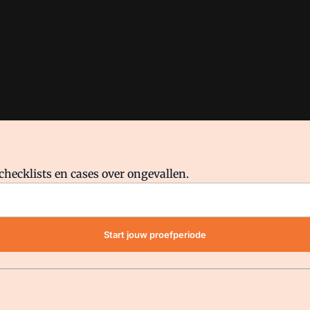
checklists en cases over ongevallen.
waar VMN media voor staat. Op gebruik van deze site zijn de volge
Start jouw proefperiode