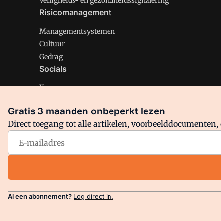
Veiligheids- en gezondheidssignalering
Risicomanagement
Managementsystemen
Cultuur
Gedrag
Socials
X
LinkedIn
Gratis 3 maanden onbeperkt lezen
Facebook
Direct toegang tot alle artikelen, voorbeelddocumenten, 
Arbo is onderdeel van VMN media. Lees in
ons manifest
en
Privacy en Cookie beleid
|
Privacy instellingen
Al een abonnement?
Log direct in.