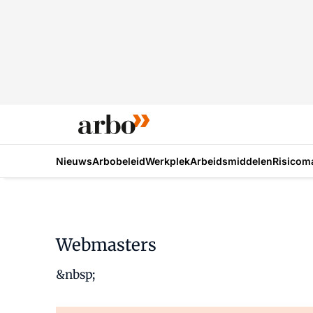
Nieuws
Arbobeleid
Werkplek
Arbeidsmiddelen
Risicom
Webmasters
&nbsp;