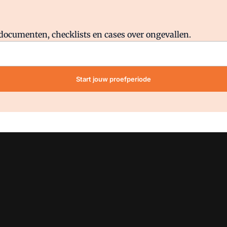
Al abonnee?
Log direct in.
lddocumenten, checklists en cases over ongevallen.
Start jouw proefperiode