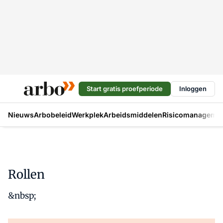
Start gratis proefperiode
Inloggen
Nieuws
Arbobeleid
Werkplek
Arbeidsmiddelen
Risicomanageme
Rollen
&nbsp;