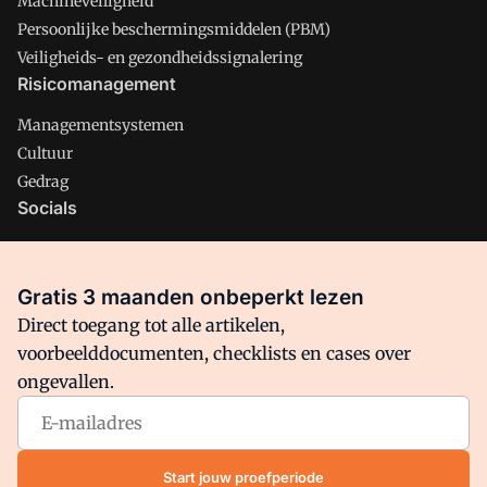
Machineveiligheid
Persoonlijke beschermingsmiddelen (PBM)
Veiligheids- en gezondheidssignalering
Risicomanagement
Managementsystemen
Cultuur
Gedrag
Socials
X
LinkedIn
Gratis 3 maanden onbeperkt lezen
Facebook
Direct toegang tot alle artikelen,
voorbeelddocumenten, checklists en cases over
ongevallen.
Arbo is onderdeel van VMN media. Lees in
ons manifest
waar
VMN media voor staat. Op gebruik van deze site zijn de
volgende regelingen van toepassing:
Algemene Voorwaarden
Start jouw proefperiode
en
Privacy en Cookie beleid
|
Privacy instellingen