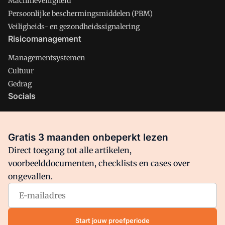
Machineveiligheid
Persoonlijke beschermingsmiddelen (PBM)
Veiligheids- en gezondheidssignalering
Risicomanagement
Managementsystemen
Cultuur
Gedrag
Socials
X
LinkedIn
Gratis 3 maanden onbeperkt lezen
Facebook
Direct toegang tot alle artikelen,
voorbeelddocumenten, checklists en cases over
ongevallen.
Arbo is onderdeel van VMN media. Lees in
ons manifest
waar
VMN media voor staat. Op gebruik van deze site zijn de
volgende regelingen van toepassing:
Algemene Voorwaarden
Start jouw proefperiode
en
Privacy en Cookie beleid
|
Privacy instellingen