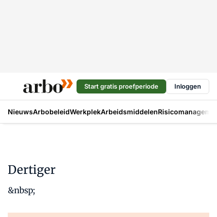
Start gratis proefperiode
Inloggen
Nieuws
Arbobeleid
Werkplek
Arbeidsmiddelen
Risicomanageme
Dertiger
&nbsp;