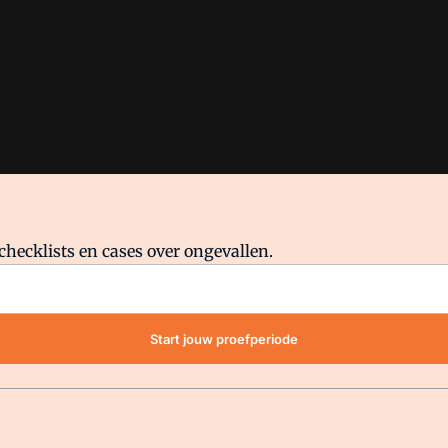
checklists en cases over ongevallen.
waar VMN media voor staat. Op gebruik van deze site zijn de volge
Start jouw proefperiode