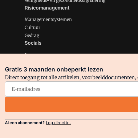
Veiligheids- en gezondheidssignalering
Risicomanagement
Managementsystemen
Cultuur
Gedrag
Socials
X
LinkedIn
Gratis 3 maanden onbeperkt lezen
Facebook
Direct toegang tot alle artikelen, voorbeelddocumenten, 
Arbo is onderdeel van VMN media. Lees in
ons manifest
en
Privacy en Cookie beleid
|
Privacy instellingen
Al een abonnement?
Log direct in.