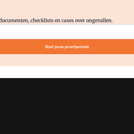
Al abonnee?
Log direct in.
lddocumenten, checklists en cases over ongevallen.
Start jouw proefperiode