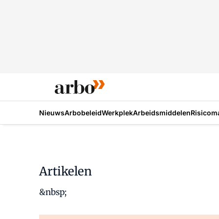
Nieuws
Arbobeleid
Werkplek
Arbeidsmiddelen
Risicom
Artikelen
&nbsp;