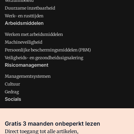
Verzuimbeleid
Duurzame inzetbaarheid
Werk- en rusttijden
Arbeidsmiddelen
Werken met arbeidsmiddelen
Machineveiligheid
Persoonlijke beschermingsmiddelen (PBM)
Veiligheids- en gezondheidssignalering
Risicomanagement
Managementsystemen
Cultuur
Gedrag
Socials
X
LinkedIn
Gratis 3 maanden onbeperkt lezen
Facebook
Direct toegang tot alle artikelen,