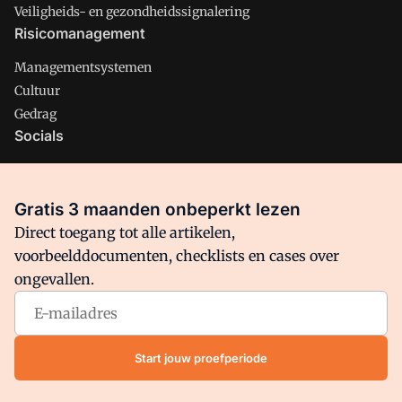
Veiligheids- en gezondheidssignalering
Risicomanagement
Managementsystemen
Cultuur
Gedrag
Socials
X
LinkedIn
Gratis 3 maanden onbeperkt lezen
Facebook
Direct toegang tot alle artikelen,
voorbeelddocumenten, checklists en cases over
ongevallen.
Arbo is onderdeel van VMN media. Lees in
ons manifest
waar
VMN media voor staat. Op gebruik van deze site zijn de
volgende regelingen van toepassing:
Algemene Voorwaarden
Start jouw proefperiode
en
Privacy en Cookie beleid
|
Privacy instellingen