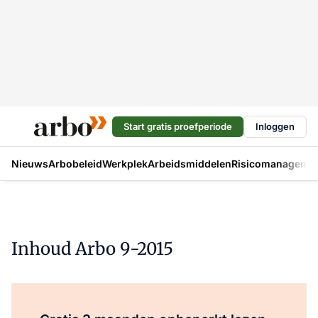
Start gratis proefperiode
Inloggen
Nieuws
Arbobeleid
Werkplek
Arbeidsmiddelen
Risicomanageme
Inhoud Arbo 9-2015
Al abonnee?
Log direct in.