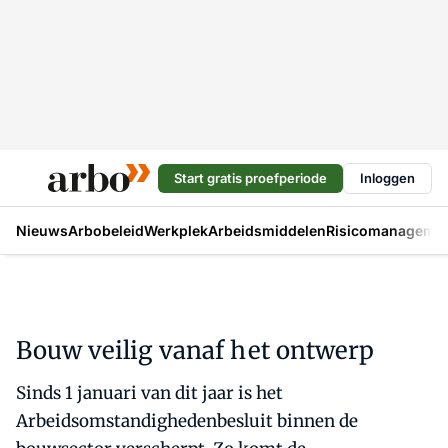
Start gratis proefperiode
Inloggen
Nieuws
Arbobeleid
Werkplek
Arbeidsmiddelen
Risicomanageme
Bouw veilig vanaf h et ontwerp
Sinds 1 januari van dit jaar is het
Arbeidsomstandighedenbesluit binnen de