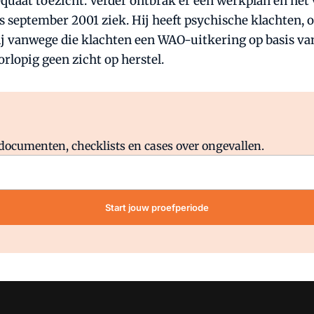
quaat toezicht. Verder ontbrak er een werkplan en het
september 2001 ziek. Hij heeft psychische klachten, omd
 hij vanwege die klachten een WAO-uitkering op basis v
rlopig geen zicht op herstel.
Al abonnee?
Log direct in.
lddocumenten, checklists en cases over ongevallen.
Start jouw proefperiode