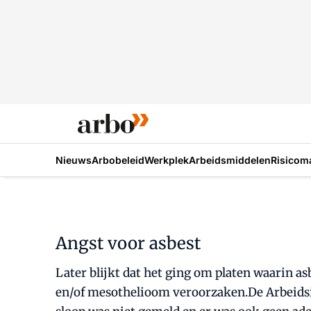
Nieuws
Arbobeleid
Werkplek
Arbeidsmiddelen
Risicom
Angst voor asbest
Later blijkt dat het ging om platen waarin as
en/of mesothelioom veroorzaken.De Arbeidsin