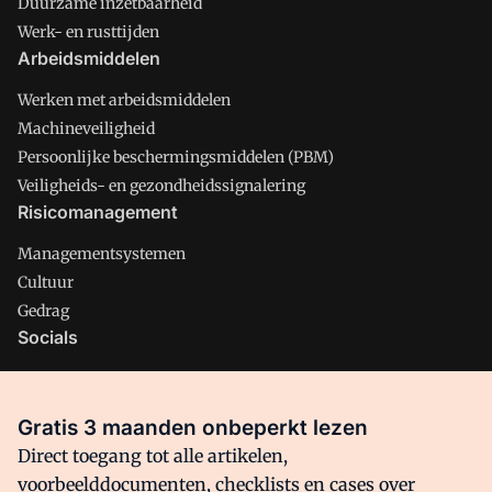
Duurzame inzetbaarheid
Werk- en rusttijden
Arbeidsmiddelen
Werken met arbeidsmiddelen
Machineveiligheid
Persoonlijke beschermingsmiddelen (PBM)
Veiligheids- en gezondheidssignalering
Risicomanagement
Managementsystemen
Cultuur
Gedrag
Socials
X
LinkedIn
Gratis 3 maanden onbeperkt lezen
Facebook
Direct toegang tot alle artikelen,
voorbeelddocumenten, checklists en cases over