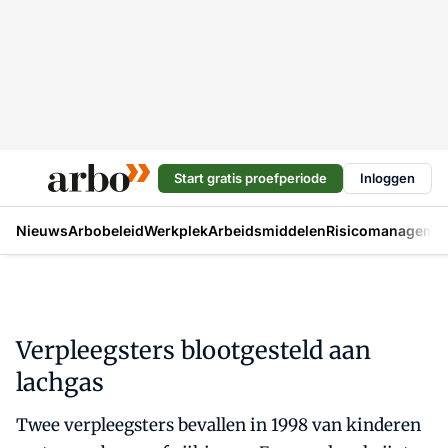
Start gratis proefperiode
Inloggen
Nieuws
Arbobeleid
Werkplek
Arbeidsmiddelen
Risicomanageme
Verpleegsters blootgesteld aan
lachgas
Twee verpleegsters bevallen in 1998 van kinderen