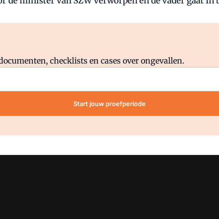
oor de minister van SZW verworpen en de vader gaat in b
Al abonnee?
Log direct in.
lddocumenten, checklists en cases over ongevallen.
Start jouw proefperiode