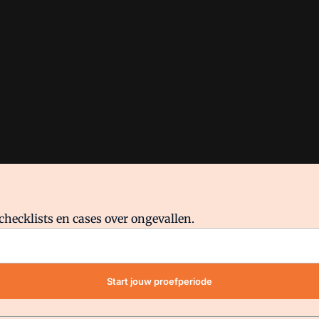
checklists en cases over ongevallen.
waar VMN media voor staat. Op gebruik van deze site zijn de volge
Start jouw proefperiode