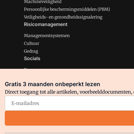
Machineveiligheid
Persoonlijke beschermingsmiddelen (PBM)
Veiligheids- en gezondheidssignalering
Risicomanagement
Managementsystemen
Cultuur
Gedrag
Socials
X
LinkedIn
Gratis 3 maanden onbeperkt lezen
Facebook
Direct toegang tot alle artikelen, voorbeelddocumenten, 
Arbo is onderdeel van VMN media. Lees in
ons manifest
en
Privacy en Cookie beleid
|
Privacy instellingen