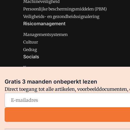
Machineveiligheid
Persoonlijke beschermingsmiddelen (PBM)
Veiligheids- en gezondheidssignalering
Risicomanagement
Managementsystemen
Cultuur
Gedrag
Socials
X
LinkedIn
Gratis 3 maanden onbeperkt lezen
Facebook
Direct toegang tot alle artikelen, voorbeelddocumenten, 
Arbo is onderdeel van VMN media. Lees in
ons manifest
en
Privacy en Cookie beleid
|
Privacy instellingen