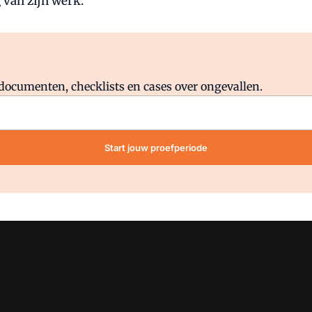
 van zijn werk.
Al abonnee?
Log direct in.
lddocumenten, checklists en cases over ongevallen.
Start jouw proefperiode