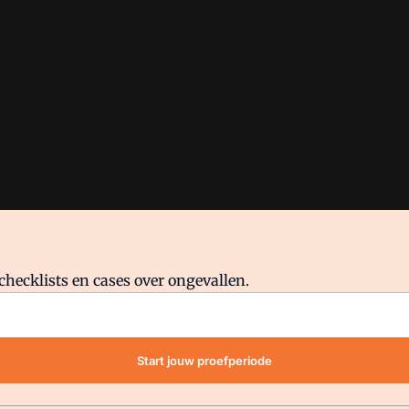
checklists en cases over ongevallen.
waar VMN media voor staat. Op gebruik van deze site zijn de volge
Start jouw proefperiode