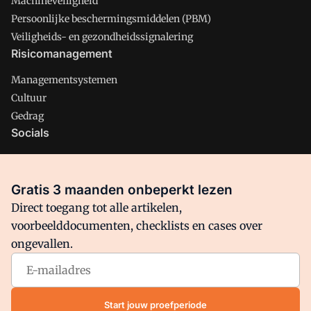
Machineveiligheid
Persoonlijke beschermingsmiddelen (PBM)
Veiligheids- en gezondheidssignalering
Risicomanagement
Managementsystemen
Cultuur
Gedrag
Socials
X
LinkedIn
Gratis 3 maanden onbeperkt lezen
Facebook
Direct toegang tot alle artikelen,
voorbeelddocumenten, checklists en cases over
ongevallen.
Arbo is onderdeel van VMN media. Lees in
ons manifest
waar
VMN media voor staat. Op gebruik van deze site zijn de
volgende regelingen van toepassing:
Algemene Voorwaarden
Start jouw proefperiode
en
Privacy en Cookie beleid
|
Privacy instellingen