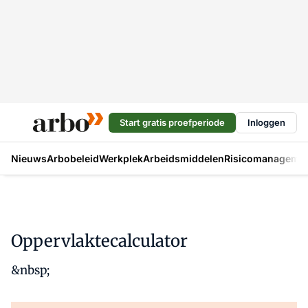
Start gratis proefperiode
Inloggen
Nieuws
Arbobeleid
Werkplek
Arbeidsmiddelen
Risicomanageme
Oppervlaktecalculator
&nbsp;