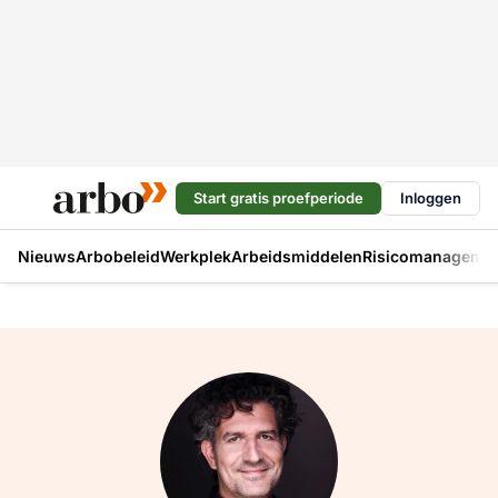
Start gratis proefperiode
Inloggen
Nieuws
Arbobeleid
Werkplek
Arbeidsmiddelen
Risicomanageme