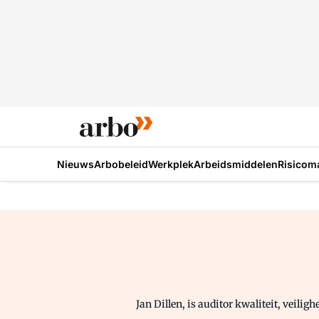
Nieuws
Arbobeleid
Werkplek
Arbeidsmiddelen
Risicom
Jan Dillen
, is
auditor
kwaliteit, veiligh