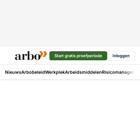
Start gratis proefperiode
Inloggen
Nieuws
Arbobeleid
Werkplek
Arbeidsmiddelen
Risicomanageme