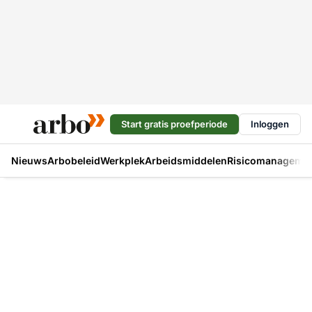
Start gratis proefperiode
Inloggen
Nieuws
Arbobeleid
Werkplek
Arbeidsmiddelen
Risicomanageme