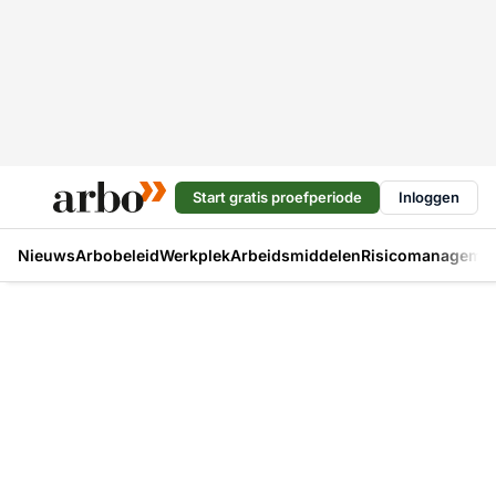
Start gratis proefperiode
Inloggen
Nieuws
Arbobeleid
Werkplek
Arbeidsmiddelen
Risicomanageme