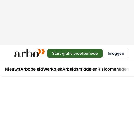
Start gratis proefperiode
Inloggen
Nieuws
Arbobeleid
Werkplek
Arbeidsmiddelen
Risicomanageme