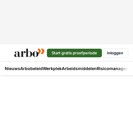
Start gratis proefperiode
Inloggen
Nieuws
Arbobeleid
Werkplek
Arbeidsmiddelen
Risicomanageme