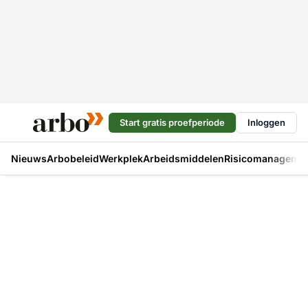
Start gratis proefperiode
Inloggen
Nieuws
Arbobeleid
Werkplek
Arbeidsmiddelen
Risicomanageme