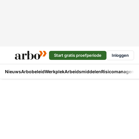
Start gratis proefperiode
Inloggen
Nieuws
Arbobeleid
Werkplek
Arbeidsmiddelen
Risicomanageme