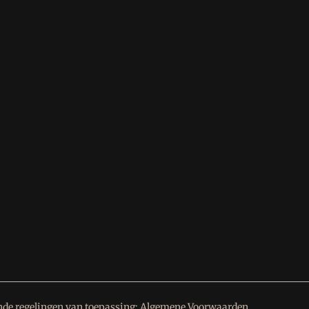
nde regelingen van toepassing:
Algemene Voorwaarden