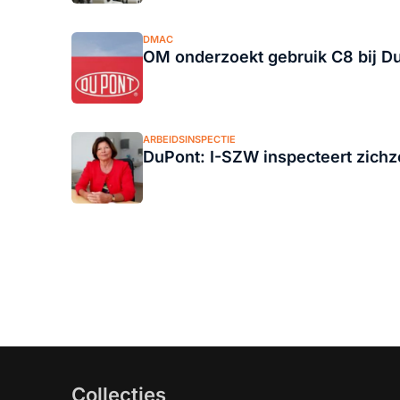
DMAC
OM onderzoekt gebruik C8 bij D
ARBEIDSINSPECTIE
DuPont: I-SZW inspecteert zichz
Collecties