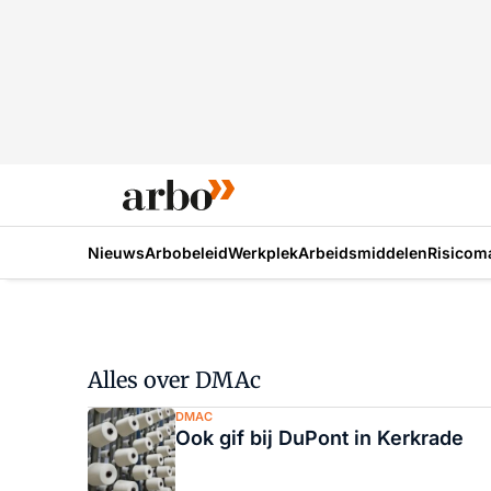
Nieuws
Arbobeleid
Werkplek
Arbeidsmiddelen
Risicom
Alles over DMAc
DMAC
Ook gif bij DuPont in Kerkrade