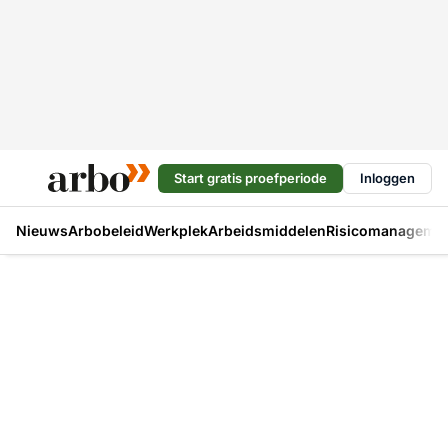
Start gratis proefperiode
Inloggen
Nieuws
Arbobeleid
Werkplek
Arbeidsmiddelen
Risicomanageme