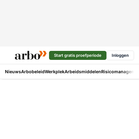
Start gratis proefperiode
Inloggen
Nieuws
Arbobeleid
Werkplek
Arbeidsmiddelen
Risicomanageme