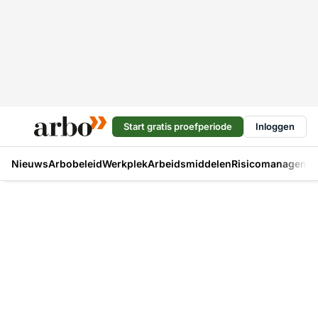
Start gratis proefperiode
Inloggen
Nieuws
Arbobeleid
Werkplek
Arbeidsmiddelen
Risicomanageme