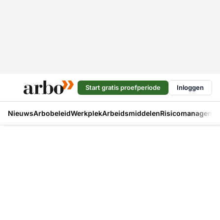
Start gratis proefperiode
Inloggen
Nieuws
Arbobeleid
Werkplek
Arbeidsmiddelen
Risicomanageme